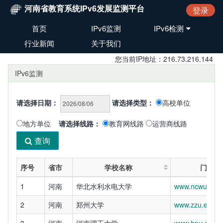
河南省教育系统IPv6发展监测平台
登录
首页
IPv6监测
IPv6检测
行业新闻
关于我们
您当前IP地址：216.73.216.144
IPv6监测
请选择日期：
请选择类型：
高校单位
地方单位
请选择线路：
教育网线路
运营商线路
查询
序号
省市
学校名称
门户网
1
河南
华北水利水电大学
www.ncwu.edu.
2
河南
郑州大学
www.zzu.edu.c
3
河南
河南理工大学
www.hpu.edu.c