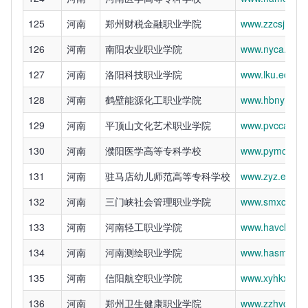
125
河南
郑州财税金融职业学院
www.zzcsjr.edu
126
河南
南阳农业职业学院
www.nyca.edu.
127
河南
洛阳科技职业学院
www.lku.edu.cn
128
河南
鹤壁能源化工职业学院
www.hbnyhgzy
129
河南
平顶山文化艺术职业学院
www.pvcca.edu
130
河南
濮阳医学高等专科学校
www.pymc.edu
131
河南
驻马店幼儿师范高等专科学校
www.zyz.edu.c
132
河南
三门峡社会管理职业学院
www.smxcsa.ed
133
河南
河南轻工职业学院
www.havcli.edu
134
河南
河南测绘职业学院
www.hasm.edu
135
河南
信阳航空职业学院
www.xyhkxy.c
136
河南
郑州卫生健康职业学院
www.zzhvc.edu