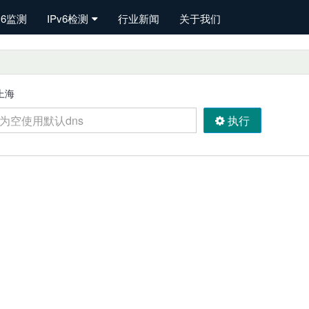
v6监测
IPv6检测
行业新闻
关于我们
上海
执行