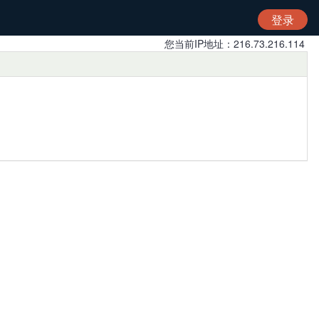
登录
您当前IP地址：216.73.216.114