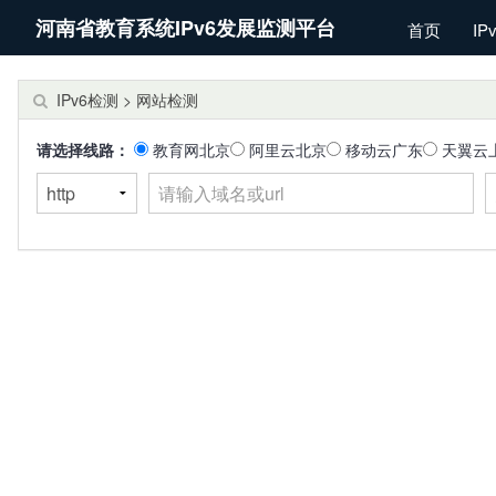
河南省教育系统IPv6发展监测平台
首页
IP
IPv6检测 > 网站检测
请选择线路：
教育网北京
阿里云北京
移动云广东
天翼云